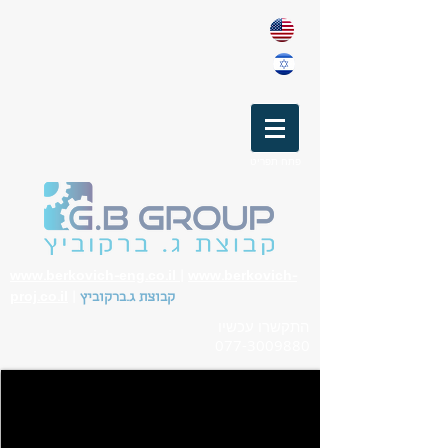
פתח תפריט
www.berkovich-eng.co.il
|
www.berkovich-
קבוצת ג.ברקוביץ
|
proj.co.il
התקשרו עכשיו
077-3009880
ציוד צביעה
-
חומרי שחיקה
-
ניקוי בהתזת חול
חדרי צביעה
-
מנדפים
-
תאי ניקוי חול